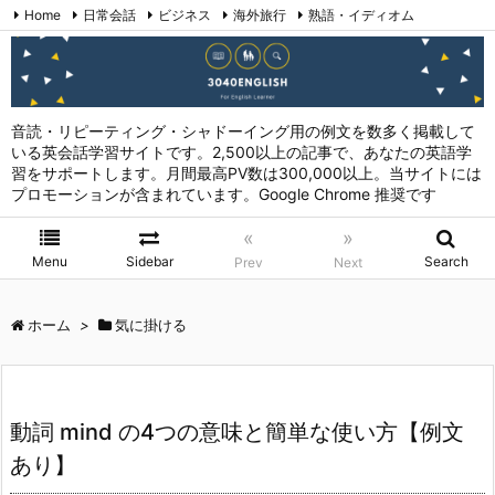
Home
日常会話
ビジネス
海外旅行
熟語・イディオム
英会話表現 (日本語→英語)
お問い合わせ
RSS
Feedly
音読・リピーティング・シャドーイング用の例文を数多く掲載して
いる英会話学習サイトです。2,500以上の記事で、あなたの英語学
習をサポートします。月間最高PV数は300,000以上。当サイトには
プロモーションが含まれています。Google Chrome 推奨です
«
»
Menu
Sidebar
Search
Prev
Next
ホーム
>
気に掛ける
動詞 mind の4つの意味と簡単な使い方【例文
あり】