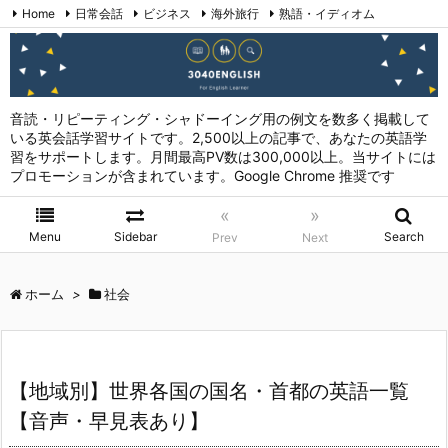
Home
日常会話
ビジネス
海外旅行
熟語・イディオム
英会話表現 (日本語→英語)
お問い合わせ
RSS
Feedly
音読・リピーティング・シャドーイング用の例文を数多く掲載して
いる英会話学習サイトです。2,500以上の記事で、あなたの英語学
習をサポートします。月間最高PV数は300,000以上。当サイトには
プロモーションが含まれています。Google Chrome 推奨です
«
»
Menu
Sidebar
Search
Prev
Next
ホーム
>
社会
【地域別】世界各国の国名・首都の英語一覧
【音声・早見表あり】