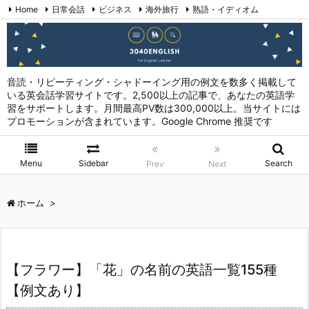
Home
日常会話
ビジネス
海外旅行
熟語・イディオム
英会話表現 (日本語→英語)
お問い合わせ
RSS
Feedly
音読・リピーティング・シャドーイング用の例文を数多く掲載して
いる英会話学習サイトです。2,500以上の記事で、あなたの英語学
習をサポートします。月間最高PV数は300,000以上。当サイトには
プロモーションが含まれています。Google Chrome 推奨です
«
»
Menu
Sidebar
Search
Prev
Next
ホーム
>
【フラワー】「花」の名前の英語一覧155種
【例文あり】