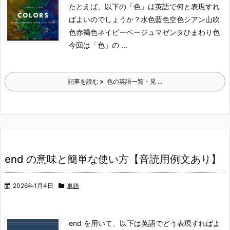
たとえば、以下の「色」は英語で何と表現すれ
ばよいのでしょうか？
水色
藍色
空色
シアン
山吹
色
赤褐色
ネイビー
ベージュ
マゼンタ
ひまわり色
今回は「色」の ...
記事を読む
色の英語一覧・見 ...
end の意味と簡単な使い方【音読用例文あり】
2026年1月4日
単語
end を用いて、以下は英語でどう表現すればよ