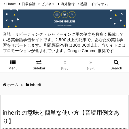
Home
日常会話
ビジネス
海外旅行
熟語・イディオム
英会話表現 (日本語→英語)
お問い合わせ
RSS
Feedly
音読・リピーティング・シャドーイング用の例文を数多く掲載して
いる英会話学習サイトです。2,500以上の記事で、あなたの英語学
習をサポートします。月間最高PV数は300,000以上。当サイトには
プロモーションが含まれています。Google Chrome 推奨です
«
»
Menu
Sidebar
Search
Prev
Next
ホーム
>
inherit
inherit の意味と簡単な使い方【音読用例文あ
り】