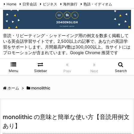
Home
日常会話
ビジネス
海外旅行
熟語・イディオム
英会話表現 (日本語→英語)
お問い合わせ
RSS
Feedly
音読・リピーティング・シャドーイング用の例文を数多く掲載して
いる英会話学習サイトです。2,500以上の記事で、あなたの英語学
習をサポートします。月間最高PV数は300,000以上。当サイトには
プロモーションが含まれています。Google Chrome 推奨です
«
»
Menu
Sidebar
Search
Prev
Next
ホーム
>
monolithic
monolithic の意味と簡単な使い方【音読用例文
あり】