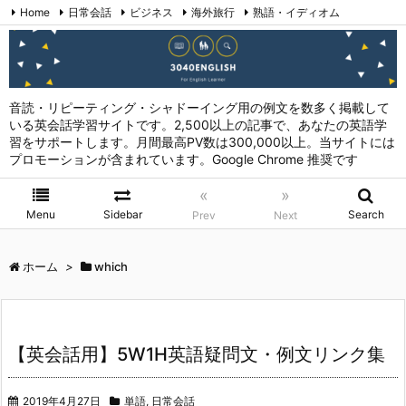
Home
日常会話
ビジネス
海外旅行
熟語・イディオム
英会話表現 (日本語→英語)
お問い合わせ
RSS
Feedly
音読・リピーティング・シャドーイング用の例文を数多く掲載して
いる英会話学習サイトです。2,500以上の記事で、あなたの英語学
習をサポートします。月間最高PV数は300,000以上。当サイトには
プロモーションが含まれています。Google Chrome 推奨です
«
»
Menu
Sidebar
Search
Prev
Next
ホーム
>
which
【英会話用】5W1H英語疑問文・例文リンク集
2019年4月27日
単語
,
日常会話