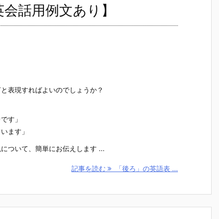
英会話用例文あり】
何と表現すればよいのでしょうか？
中です」
ています」
ついて、簡単にお伝えします ...
記事を読む
「後ろ」の英語表 ...