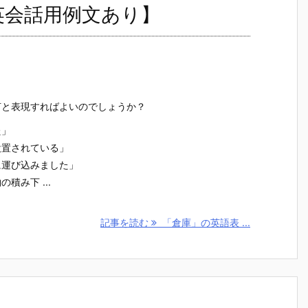
英会話用例文あり】
何と表現すればよいのでしょうか？
た」
設置されている」
に運び込みました」
積み下 ...
記事を読む
「倉庫」の英語表 ...