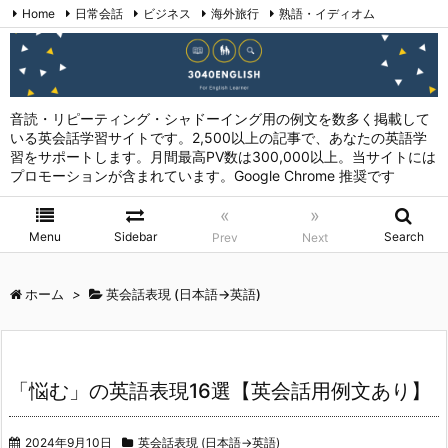
Home
日常会話
ビジネス
海外旅行
熟語・イディオム
英会話表現 (日本語→英語)
お問い合わせ
RSS
Feedly
音読・リピーティング・シャドーイング用の例文を数多く掲載して
いる英会話学習サイトです。2,500以上の記事で、あなたの英語学
習をサポートします。月間最高PV数は300,000以上。当サイトには
プロモーションが含まれています。Google Chrome 推奨です
«
»
Menu
Sidebar
Search
Prev
Next
ホーム
>
英会話表現 (日本語→英語)
「悩む」の英語表現16選【英会話用例文あり】
2024年9月10日
英会話表現 (日本語→英語)