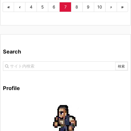
«
‹
4
5
6
7
8
9
10
›
»
Search
Profile