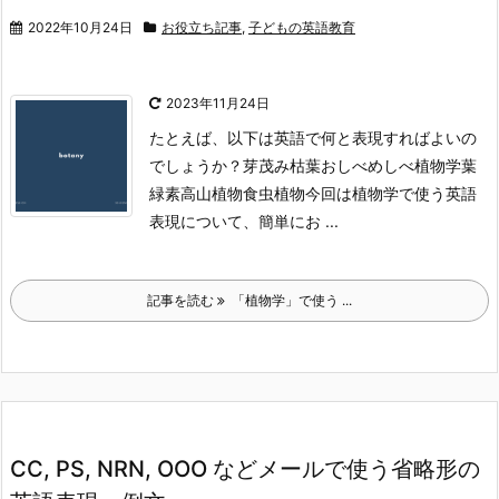
2022年10月24日
お役立ち記事
,
子どもの英語教育
2023年11月24日
たとえば、以下は英語で何と表現すればよいの
でしょうか？
芽
茂み
枯葉
おしべ
めしべ
植物学
葉
緑素
高山植物
食虫植物
今回は植物学で使う英語
表現について、簡単にお ...
記事を読む
「植物学」で使う ...
CC, PS, NRN, OOO などメールで使う省略形の