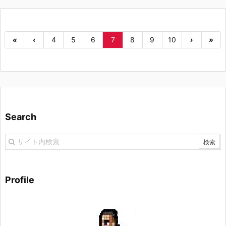
«
‹
4
5
6
7
8
9
10
›
»
Search
Profile