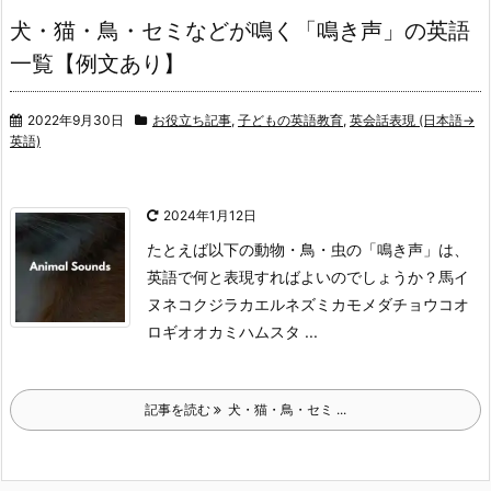
犬・猫・鳥・セミなどが鳴く「鳴き声」の英語
一覧【例文あり】
2022年9月30日
お役立ち記事
,
子どもの英語教育
,
英会話表現 (日本語→
英語)
2024年1月12日
たとえば以下の動物・鳥・虫の「鳴き声」は、
英語で何と表現すればよいのでしょうか？
馬
イ
ヌ
ネコ
クジラ
カエル
ネズミ
カモメ
ダチョウ
コオ
ロギ
オオカミ
ハムスタ ...
記事を読む
犬・猫・鳥・セミ ...