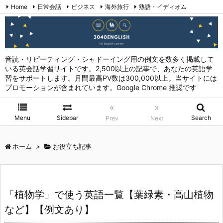
Home
日常会話
ビジネス
海外旅行
熟語・イディオム
英会話表現 (日本語→英語)
お問い合わせ
RSS
Feedly
音読・リピーティング・シャドーイング用の例文を数多く掲載して
いる英会話学習サイトです。2,500以上の記事で、あなたの英語学
習をサポートします。月間最高PV数は300,000以上。当サイトには
プロモーションが含まれています。Google Chrome 推奨です
«
»
Menu
Sidebar
Search
Prev
Next
ホーム
>
お役立ち記事
「植物学」で使う英語一覧【葉緑素・高山植物
など】【例文あり】