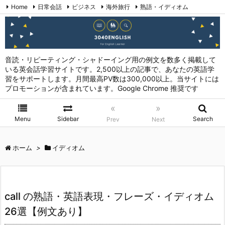
Home
日常会話
ビジネス
海外旅行
熟語・イディオム
英会話表現 (日本語→英語)
お問い合わせ
RSS
Feedly
音読・リピーティング・シャドーイング用の例文を数多く掲載して
いる英会話学習サイトです。2,500以上の記事で、あなたの英語学
習をサポートします。月間最高PV数は300,000以上。当サイトには
プロモーションが含まれています。Google Chrome 推奨です
«
»
Menu
Sidebar
Search
Prev
Next
ホーム
>
イディオム
call の熟語・英語表現・フレーズ・イディオム
26選【例文あり】