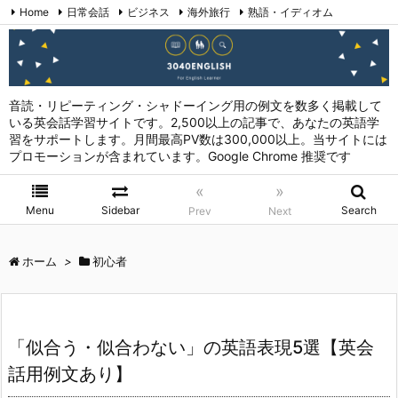
Home
日常会話
ビジネス
海外旅行
熟語・イディオム
英会話表現 (日本語→英語)
お問い合わせ
RSS
Feedly
音読・リピーティング・シャドーイング用の例文を数多く掲載して
いる英会話学習サイトです。2,500以上の記事で、あなたの英語学
習をサポートします。月間最高PV数は300,000以上。当サイトには
プロモーションが含まれています。Google Chrome 推奨です
«
»
Menu
Sidebar
Search
Prev
Next
ホーム
>
初心者
「似合う・似合わない」の英語表現5選【英会
話用例文あり】