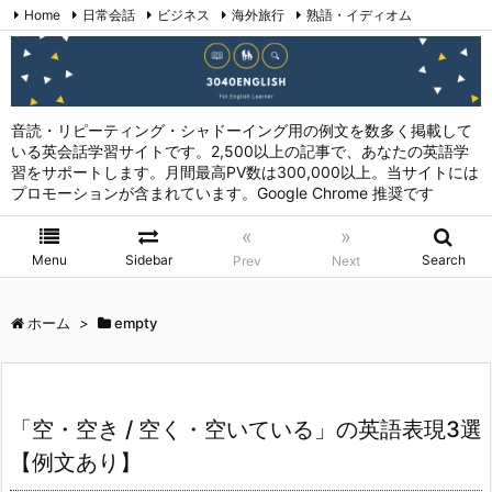
Home
日常会話
ビジネス
海外旅行
熟語・イディオム
英会話表現 (日本語→英語)
お問い合わせ
RSS
Feedly
音読・リピーティング・シャドーイング用の例文を数多く掲載して
いる英会話学習サイトです。2,500以上の記事で、あなたの英語学
習をサポートします。月間最高PV数は300,000以上。当サイトには
プロモーションが含まれています。Google Chrome 推奨です
«
»
Menu
Sidebar
Search
Prev
Next
ホーム
>
empty
「空・空き / 空く・空いている」の英語表現3選
【例文あり】