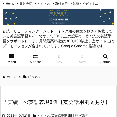
Home
日常会話
ビジネス
海外旅行
熟語・イディオム
英会話表現 (日本語→英語)
お問い合わせ
RSS
Feedly
音読・リピーティング・シャドーイング用の例文を数多く掲載して
いる英会話学習サイトです。2,500以上の記事で、あなたの英語学
習をサポートします。月間最高PV数は300,000以上。当サイトには
プロモーションが含まれています。Google Chrome 推奨です
«
»
Menu
Sidebar
Search
Prev
Next
ホーム
>
ビジネス
「実績」の英語表現8選【英会話用例文あり】
2022年10月21日
ビジネス
,
英会話表現 (日本語→英語)