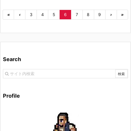
«
‹
3
4
5
6
7
8
9
›
»
Search
Profile