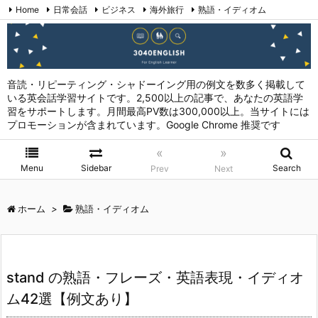
Home
日常会話
ビジネス
海外旅行
熟語・イディオム
英会話表現 (日本語→英語)
お問い合わせ
RSS
Feedly
音読・リピーティング・シャドーイング用の例文を数多く掲載して
いる英会話学習サイトです。2,500以上の記事で、あなたの英語学
習をサポートします。月間最高PV数は300,000以上。当サイトには
プロモーションが含まれています。Google Chrome 推奨です
«
»
Menu
Sidebar
Search
Prev
Next
ホーム
>
熟語・イディオム
stand の熟語・フレーズ・英語表現・イディオ
ム42選【例文あり】