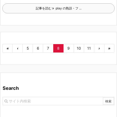
記事を読む
play の熟語・フ ...
«
‹
5
6
7
8
9
10
11
›
»
Search