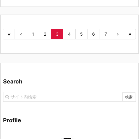
«
‹
1
2
3
4
5
6
7
›
»
Search
Profile