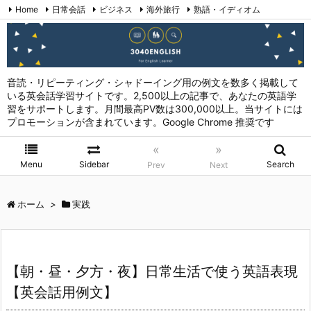
Home
日常会話
ビジネス
海外旅行
熟語・イディオム
英会話表現 (日本語→英語)
お問い合わせ
RSS
Feedly
音読・リピーティング・シャドーイング用の例文を数多く掲載して
いる英会話学習サイトです。2,500以上の記事で、あなたの英語学
習をサポートします。月間最高PV数は300,000以上。当サイトには
プロモーションが含まれています。Google Chrome 推奨です
«
»
Menu
Sidebar
Search
Prev
Next
ホーム
>
実践
【朝・昼・夕方・夜】日常生活で使う英語表現
【英会話用例文】