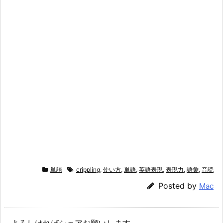
単語
crippling
,
使い方
,
単語
,
英語表現
,
表現力
,
語彙
,
音読
Posted by
Mac
よろしければシェアお願いします