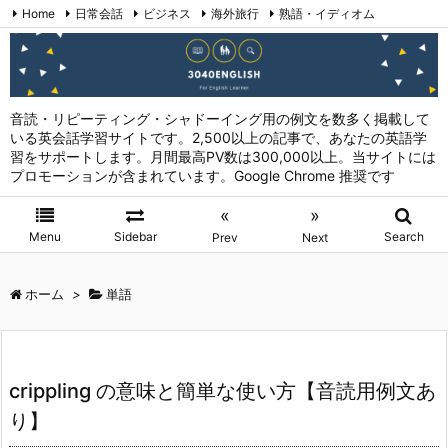
Home
日常会話
ビジネス
海外旅行
熟語・イディオム
英会話表現 (日本語→英語)
お問い合わせ
RSS
Feedly
音読・リピーティング・シャドーイング用の例文を数多く掲載して
いる英会話学習サイトです。2,500以上の記事で、あなたの英語学
習をサポートします。月間最高PV数は300,000以上。当サイトには
プロモーションが含まれています。Google Chrome 推奨です
«
»
Menu
Sidebar
Search
Prev
Next
ホーム
>
単語
crippling の意味と簡単な使い方【音読用例文あ
り】