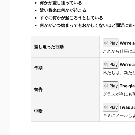
何かが差し迫っている
近い将来に何かが起こる
すぐに何かが起ころうとしている
何かがいつ始まってもおかしくないほど間近に迫
Play
We’re a
差し迫った行動
これから仕事に
Play
We’re a
予期
私たちは、新た
Play
The glas
警告
グラスが今にも
Play
I was a
中断
キミにメールし