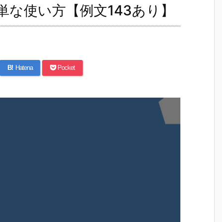
味と簡単な使い方【例文143あり】
B!
Hatena
Pocket