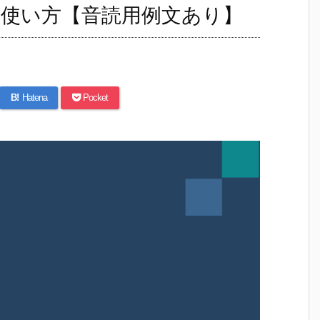
と簡単な使い方【音読用例文あり】
B!
Hatena
Pocket