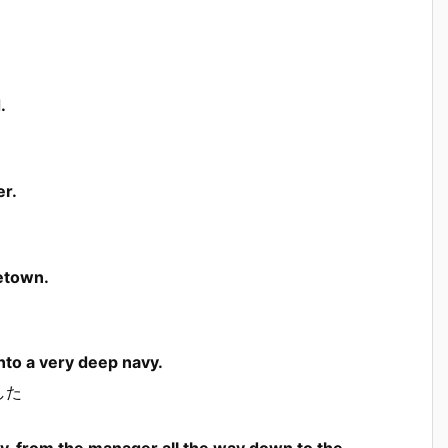
.
er.
etown.
into a very deep navy.
した
, from the manager all the way down to the