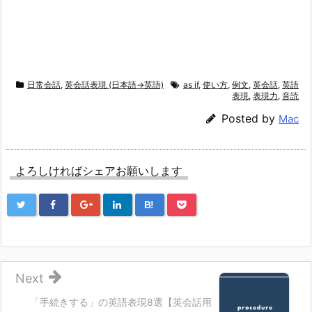
日常会話
,
英会話表現 (日本語→英語)
as if
,
使い方
,
例文
,
英会話
,
英語
表現
,
表現力
,
音読
Posted by
Mac
よろしければシェアお願いします
B!
Next
「手続きする」の英語表現8選【英会話用