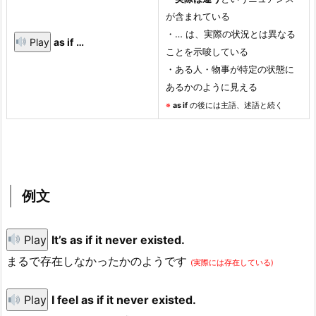
が含まれている
・… は、実際の状況とは異なる
Play
as if
…
ことを示唆している
・ある人・物事が特定の状態に
あるかのように見える
※
as if
の後には主語、述語と続く
例文
Play
It’s as if it never existed.
まるで存在しなかったかのようです
(実際には存在している)
Play
I feel as if it never existed.