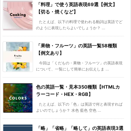
「料理」で使う英語表現69選【例文】
【切る・焼くなど】
たとえば、以下の料理で使われる動詞は英語でど
のように表現したらよいでしょうか？ ...
「果物・フルーツ」の英語一覧58種類
【例文あり】
今回は「くだもの・果物・フルーツ」の英語表現
について、一覧にして簡単にお伝えしま ...
色の英語一覧・見本350種類【HTMLカ
ラーコード・HEX・RGB】
たとえば、以下の「色」は英語で何と表現すれば
よいのでしょうか？ 水色 藍色 空色 ...
「略」「省略」「略して」の英語表現3選