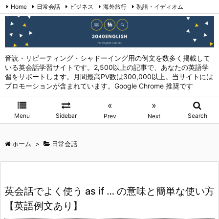
Home
日常会話
ビジネス
海外旅行
熟語・イディオム
英会話表現 (日本語→英語)
お問い合わせ
RSS
Feedly
音読・リピーティング・シャドーイング用の例文を数多く掲載して
いる英会話学習サイトです。2,500以上の記事で、あなたの英語学
習をサポートします。月間最高PV数は300,000以上。当サイトには
プロモーションが含まれています。Google Chrome 推奨です
«
»
Menu
Sidebar
Search
Prev
Next
ホーム
>
日常会話
英会話でよく使う as if … の意味と簡単な使い方
【英語例文あり】