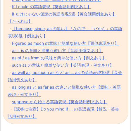
・
If I could の英語表現【英会話用例文あり】
・
if だけじゃない仮定の英語表現5選【英会話用例文あり】
【たられば】
・
【because, since, as の違い】「なので」「だから」の英語
表現8選【例文あり】
・
Figured as much の意味と簡単な使い方【類似表現あり】
・
as it is の意味と簡単な使い方【音読用例文あり】
・
as of / as from の意味と簡単な使い方【例文あり】
・
such as の意味と簡単な使い方【英語表現・例文あり】
・
as well as, as much as など as … as の英語表現10選【英会
話用例文あり】
・
as long as と as far as の違いと簡単な使い方【意味・英語
表現・例文あり】
・
suppose から始まる英語表現【英会話用例文あり】
・
【返答に注意】Do you mind if … の英語表現【解説・英会
話用例文あり】