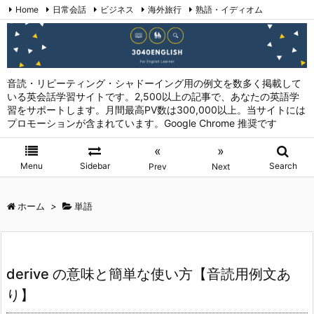
Home
日常会話
ビジネス
海外旅行
熟語・イディオム
英会話表現 (日本語→英語)
お問い合わせ
RSS
Feedly
音読・リピーティング・シャドーイング用の例文を数多く掲載して
いる英会話学習サイトです。2,500以上の記事で、あなたの英語学
習をサポートします。月間最高PV数は300,000以上。当サイトには
プロモーションが含まれています。Google Chrome 推奨です
«
»
Menu
Sidebar
Search
Prev
Next
ホーム
>
単語
derive の意味と簡単な使い方【音読用例文あ
り】