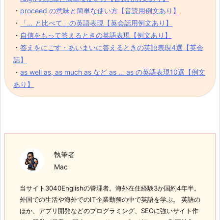
・
proceed の意味と簡単な使い方【音読用例文あり】
・
「… と比べて」の英語表現【英会話用例文あり】
・
自信をもって答えるときの英語表現【例文あり】
・
答えをにごす・あいまいに答えるときの英語表現4選【英会
話】
・
as well as, as much as など as … as の英語表現10選【例文
あり】
執筆者
Mac
当サイト3040Englishの管理者。海外在住経験3か国約4年半。
外国での生活や海外でのIT企業勤務の中で英語を学ぶ。 英語の
ほか、アプリ開発などのプログラミング、SEOに強いサイト作