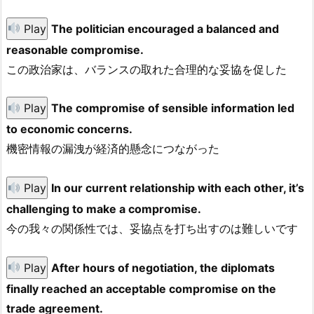
Play
The politician encouraged a balanced and
reasonable compromise.
この政治家は、バランスの取れた合理的な妥協を促した
Play
The compromise of sensible information led
to economic concerns.
機密情報の漏洩が経済的懸念につながった
Play
In our current relationship with each other, it’s
challenging to make a compromise.
今の我々の関係性では、妥協点を打ち出すのは難しいです
Play
After hours of negotiation, the diplomats
finally reached an acceptable compromise on the
trade agreement.