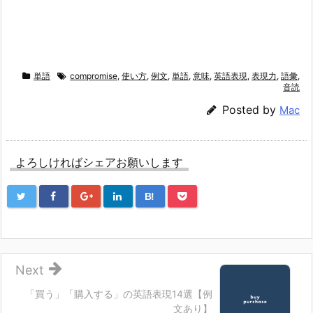
単語
compromise
,
使い方
,
例文
,
単語
,
意味
,
英語表現
,
表現力
,
語彙
,
音読
Posted by
Mac
よろしければシェアお願いします
B!
Next
「買う」「購入する」の英語表現14選【例
文あり】