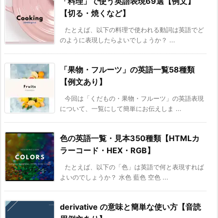
「料理」で使う英語表現69選【例文】
【切る・焼くなど】
たとえば、以下の料理で使われる動詞は英語でど
のように表現したらよいでしょうか？ ...
「果物・フルーツ」の英語一覧58種類
【例文あり】
今回は「くだもの・果物・フルーツ」の英語表現
について、一覧にして簡単にお伝えしま ...
色の英語一覧・見本350種類【HTMLカ
ラーコード・HEX・RGB】
たとえば、以下の「色」は英語で何と表現すれば
よいのでしょうか？ 水色 藍色 空色 ...
derivative の意味と簡単な使い方【音読