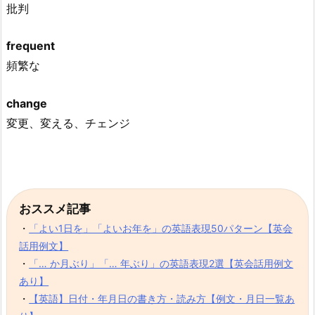
批判
frequent
頻繁な
change
変更、変える、チェンジ
おススメ記事
・
「よい1日を」「よいお年を」の英語表現50パターン【英会
話用例文】
・
「… か月ぶり」「… 年ぶり」の英語表現2選【英会話用例文
あり】
・
【英語】日付・年月日の書き方・読み方【例文・月日一覧あ