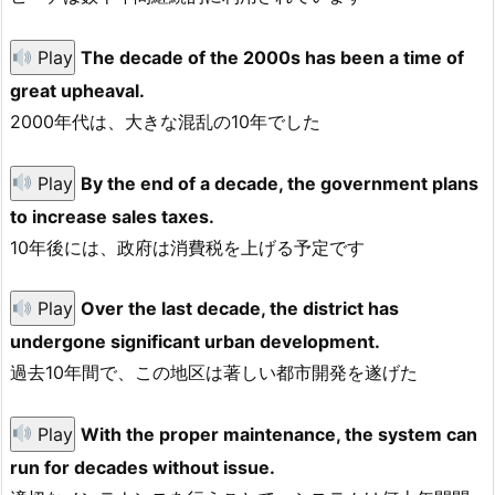
Play
The decade of the 2000s has been a time of
great upheaval.
2000年代は、大きな混乱の10年でした
Play
By the end of a decade, the government plans
to increase sales taxes.
10年後には、政府は消費税を上げる予定です
Play
Over the last decade, the district has
undergone significant urban development.
過去10年間で、この地区は著しい都市開発を遂げた
Play
With the proper maintenance, the system can
run for decades without issue.