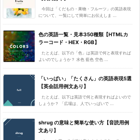
今回は「くだもの・果物・フルーツ」の英語表現
について、一覧にして簡単にお伝えしま ...
色の英語一覧・見本350種類【HTMLカ
ラーコード・HEX・RGB】
たとえば、以下の「色」は英語で何と表現すれば
よいのでしょうか？ 水色 藍色 空色 ...
「いっぱい」「たくさん」の英語表現5選
【英会話用例文あり】
たとえば、以下は英語で何と表現すればよいので
しょうか？ 「広場は、人でいっぱいで ...
shrug の意味と簡単な使い方【音読用例
文あり】