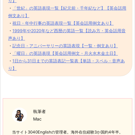
り】
・
「世紀」の英語表現一覧【紀元前・千年紀など】【英会話用
例文あり】
・
祝日・年中行事の英語表現一覧【英会話用例文あり】
・
1999年や2020年など西暦の英語一覧【読み方・英会話用音
声あり】
・
記念日・アニバーサリーの英語表現【一覧・例文あり】
・
「曜日」の英語表現【英会話用例文・月火水木金土日】
・
1日から31日までの英語表記一覧表【単語・スペル・音声あ
り】
執筆者
Mac
当サイト3040Englishの管理者。海外在住経験3か国約4年半。