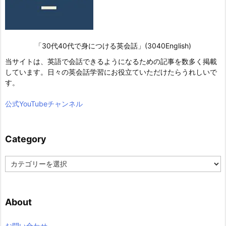
「30代40代で身につける英会話」(3040English)
当サイトは、英語で会話できるようになるための記事を数多く掲載
しています。日々の英会話学習にお役立ていただけたらうれしいで
す。
公式YouTubeチャンネル
Category
C
a
t
e
About
g
o
r
お問い合わせ