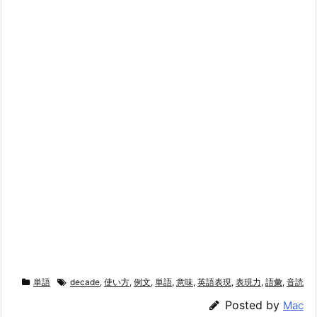
単語
decade
,
使い方
,
例文
,
単語
,
意味
,
英語表現
,
表現力
,
語彙
,
音読
Posted by
Mac