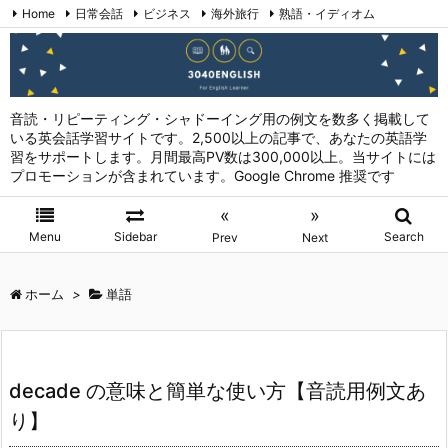
Home
日常会話
ビジネス
海外旅行
熟語・イディオム
英会話表現 (日本語→英語)
お問い合わせ
RSS
Feedly
音読・リピーティング・シャドーイング用の例文を数多く掲載して
いる英会話学習サイトです。2,500以上の記事で、あなたの英語学
習をサポートします。月間最高PV数は300,000以上。当サイトには
プロモーションが含まれています。Google Chrome 推奨です
«
»
Menu
Sidebar
Search
Prev
Next
ホーム
>
単語
decade の意味と簡単な使い方【音読用例文あ
り】