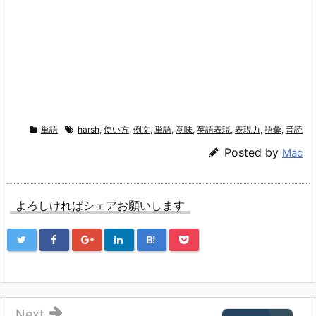
単語
harsh
,
使い方
,
例文
,
単語
,
意味
,
英語表現
,
表現力
,
語彙
,
音読
Posted by
Mac
よろしければシェアお願いします
B!
Next