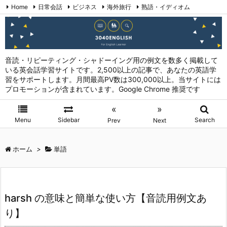
Home
日常会話
ビジネス
海外旅行
熟語・イディオム
英会話表現 (日本語→英語)
お問い合わせ
RSS
Feedly
音読・リピーティング・シャドーイング用の例文を数多く掲載して
いる英会話学習サイトです。2,500以上の記事で、あなたの英語学
習をサポートします。月間最高PV数は300,000以上。当サイトには
プロモーションが含まれています。Google Chrome 推奨です
«
»
Menu
Sidebar
Search
Prev
Next
ホーム
>
単語
harsh の意味と簡単な使い方【音読用例文あ
り】