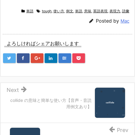
単語
tough
,
使い方
,
例文
,
単語
,
意味
,
英語表現
,
表現力
,
語彙
Posted by
Mac
よろしければシェアお願いします
B!
Next
collide の意味と簡単な使い方【音声・音読
用例文あり】
Prev