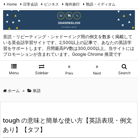
Home
日常会話
ビジネス
海外旅行
熟語・イディオム
英会話表現 (日本語→英語)
お問い合わせ
RSS
Feedly
音読・リピーティング・シャドーイング用の例文を数多く掲載して
いる英会話学習サイトです。2,500以上の記事で、あなたの英語学
習をサポートします。月間最高PV数は300,000以上。当サイトには
プロモーションが含まれています。Google Chrome 推奨です
«
»
Menu
Sidebar
Search
Prev
Next
ホーム
>
単語
tough の意味と簡単な使い方【英語表現・例文
あり】【タフ】