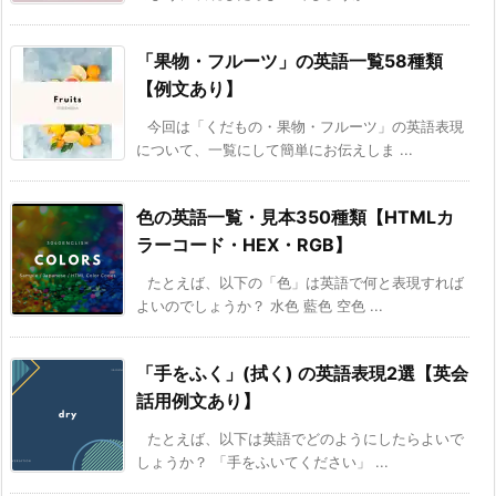
「果物・フルーツ」の英語一覧58種類
【例文あり】
今回は「くだもの・果物・フルーツ」の英語表現
について、一覧にして簡単にお伝えしま ...
色の英語一覧・見本350種類【HTMLカ
ラーコード・HEX・RGB】
たとえば、以下の「色」は英語で何と表現すれば
よいのでしょうか？ 水色 藍色 空色 ...
「手をふく」(拭く) の英語表現2選【英会
話用例文あり】
たとえば、以下は英語でどのようにしたらよいで
しょうか？ 「手をふいてください」 ...