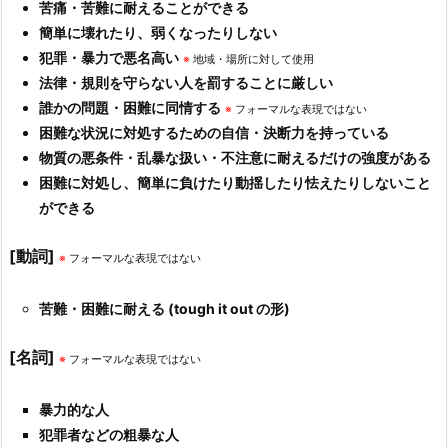
苦痛・苦難に耐えることができる
簡単に壊れたり、弱くなったりしない
犯罪・暴力で悪名高い
※
地域・場所に対して使用
法律・規則を守らない人を罰することに厳しい
誰かの問題・困難に同情する
※
フォーマルな表現ではない
困難な状況に対処するための自信・決断力を持っている
物質の悪条件・乱暴な扱い・不注意に耐えるだけの強度がある
困難に対処し、簡単に負けたり動揺したり怯えたりしないこと
ができる
[動詞]
※
フォーマルな表現ではない
苦難・困難に耐える (tough it out の形)
[名詞]
※
フォーマルな表現ではない
暴力的な人
犯罪者などの粗暴な人