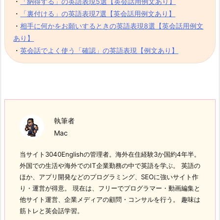
・
「納得する」の英語表現5選【英会話用例文あり】
・
「裏付ける」の英語表現7選【英会話用例文あり】
・
相手に何かをお願いするときの英語表現8選【英会話用例文
あり】
・
英会話でよく使う「確認」の英語表現【例文あり】
執筆者
Mac
当サイト3040Englishの管理者。海外在住経験3か国約4年半。
外国での生活や海外でのIT企業勤務の中で英語を学ぶ。 英語の
ほか、アプリ開発などのプログラミング、SEOに強いサイト作
り・運営が得意。 現在は、フリーでプログラマー・動画編集と
他サイト運営、企業メディアの顧問・コンサルを行う。 趣味は
筋トレと英会話学習。