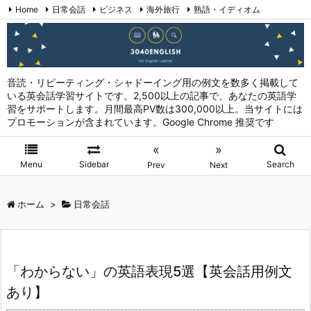
Home
日常会話
ビジネス
海外旅行
熟語・イディオム
英会話表現 (日本語→英語)
お問い合わせ
RSS
Feedly
音読・リピーティング・シャドーイング用の例文を数多く掲載して
いる英会話学習サイトです。2,500以上の記事で、あなたの英語学
習をサポートします。月間最高PV数は300,000以上。当サイトには
プロモーションが含まれています。Google Chrome 推奨です
«
»
Menu
Sidebar
Search
Prev
Next
ホーム
>
日常会話
「わからない」の英語表現5選【英会話用例文
あり】