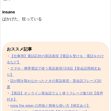
insane
ばかげた、狂っている
おススメ記事
・
【仕事用】電話応対の英語表現【電話を受ける・電話をかけ
るなど】
・
スマホ・携帯電話で使う英語表現13項目【英会話用例文あ
り】
・
話が聞き取れなかったときの英語表現・英会話フレーズ30
選
・
【英語】オンライン英会話でよく使うフレーズ集130【音声
付き】
・
none the wiser の意味と簡単な使い方【例文あり】