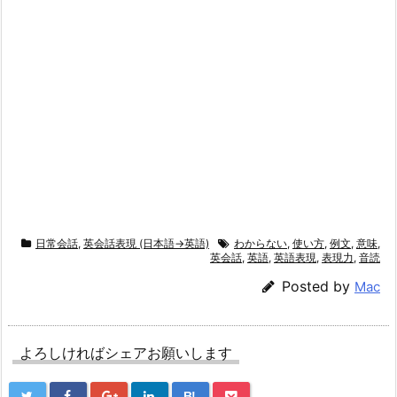
日常会話
,
英会話表現 (日本語→英語)
わからない
,
使い方
,
例文
,
意味
,
英会話
,
英語
,
英語表現
,
表現力
,
音読
Posted by
Mac
よろしければシェアお願いします
B!