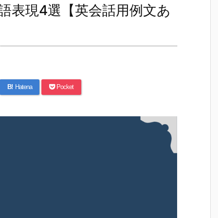
語表現4選【英会話用例文あ
B!
Hatena
Pocket