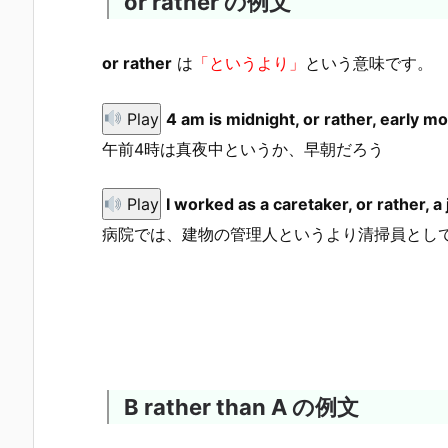
or rather の例文
or rather
は
「というより」
という意味です。
Play
4 am is midnight, or rather, early m
午前4時は真夜中というか、早朝だろう
Play
I worked as a caretaker, or rather, a j
病院では、建物の管理人というより清掃員とし
B rather than A の例文