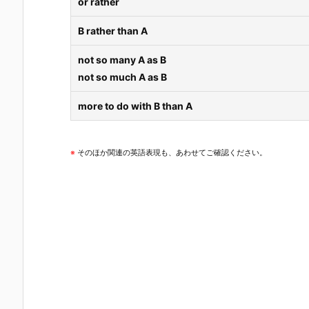
or rather
B rather than A
not so many A as B
not so much A as B
more to do with B than A
※
そのほか関連の英語表現も、あわせてご確認ください。