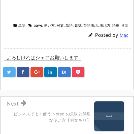
単語
pave
,
使い方
,
例文
,
単語
,
意味
,
英語表現
,
表現力
,
語彙
,
音読
Posted by
Mac
よろしければシェアお願いします
B!
Next
ビジネスでよく使う Noted の意味と簡単
な使い方【例文あり】