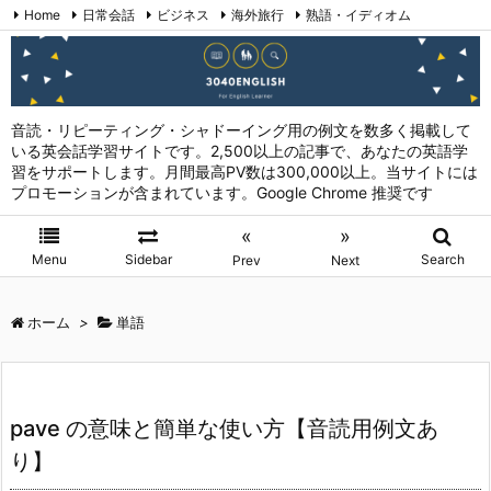
Home
日常会話
ビジネス
海外旅行
熟語・イディオム
英会話表現 (日本語→英語)
お問い合わせ
RSS
Feedly
音読・リピーティング・シャドーイング用の例文を数多く掲載して
いる英会話学習サイトです。2,500以上の記事で、あなたの英語学
習をサポートします。月間最高PV数は300,000以上。当サイトには
プロモーションが含まれています。Google Chrome 推奨です
«
»
Menu
Sidebar
Search
Prev
Next
ホーム
>
単語
pave の意味と簡単な使い方【音読用例文あ
り】