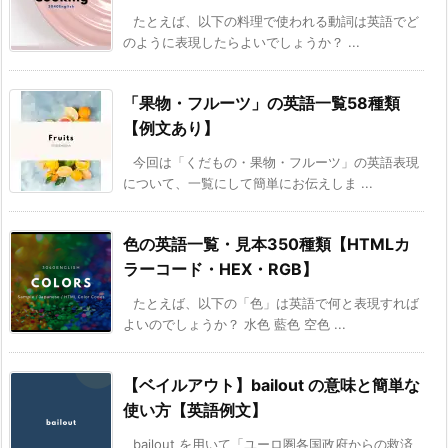
たとえば、以下の料理で使われる動詞は英語でど
のように表現したらよいでしょうか？ ...
「果物・フルーツ」の英語一覧58種類
【例文あり】
今回は「くだもの・果物・フルーツ」の英語表現
について、一覧にして簡単にお伝えしま ...
色の英語一覧・見本350種類【HTMLカ
ラーコード・HEX・RGB】
たとえば、以下の「色」は英語で何と表現すれば
よいのでしょうか？ 水色 藍色 空色 ...
【ベイルアウト】bailout の意味と簡単な
使い方【英語例文】
bailout を用いて「ユーロ圏各国政府からの救済