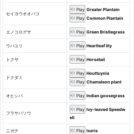
Play
Greater Plantain
セイヨウオオバコ
Play
Common Plantain
エノコログサ
Play
Green Bristlegrass
ウバユリ
Play
Heartleaf lily
トクサ
Play
Horsetail
Play
Houttuynia
ドクダミ
Play
Chameleon plant
オヒシバ
Play
Indian goosegrass
Play
Ivy-leaved Speedw
フラサバソウ
ell
ニガナ
Play
Ixeris