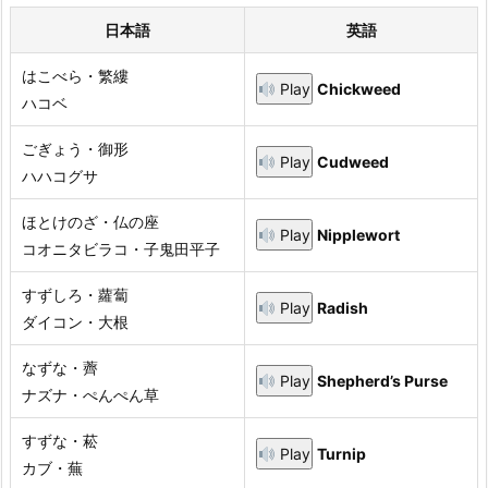
日本語
英語
はこべら・繁縷
Play
Chickweed
ハコベ
ごぎょう・御形
Play
Cudweed
ハハコグサ
ほとけのざ・仏の座
Play
Nipplewort
コオニタビラコ・子鬼田平子
すずしろ・蘿蔔
Play
Radish
ダイコン・大根
なずな・薺
Play
Shepherd’s Purse
ナズナ・ぺんぺん草
すずな・菘
Play
Turnip
カブ・蕪