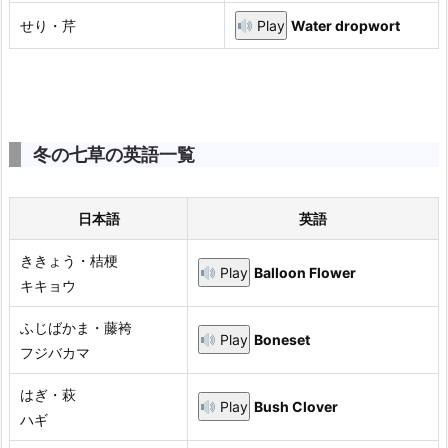
せり・芹
Play
Water dropwort
冬の七草の英語一覧
日本語
英語
ききょう・桔梗
Play
Balloon Flower
キキョウ
ふじばかま・藤袴
Play
Boneset
フジバカマ
はぎ・萩
Play
Bush Clover
ハギ