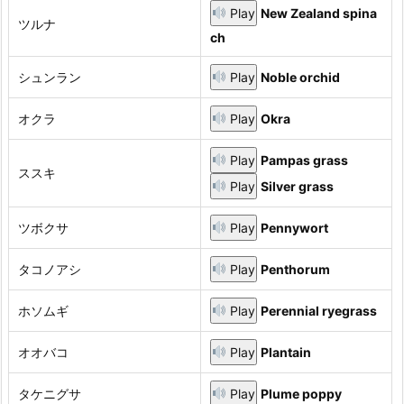
Play
New Zealand spina
ツルナ
ch
シュンラン
Play
Noble orchid
オクラ
Play
Okra
Play
Pampas grass
ススキ
Play
Silver grass
ツボクサ
Play
Pennywort
タコノアシ
Play
Penthorum
ホソムギ
Play
Perennial ryegrass
オオバコ
Play
Plantain
タケニグサ
Play
Plume poppy