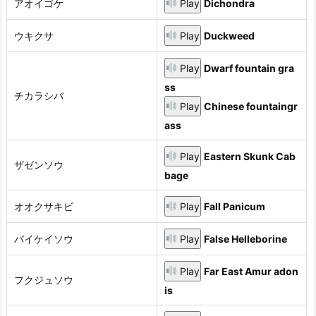
アオイゴケ
Play
Dichondra
ウキクサ
Play
Duckweed
Play
Dwarf fountain gra
ss
チカラシバ
Play
Chinese fountaingr
ass
Play
Eastern Skunk Cab
ザゼンソウ
bage
オオクサキビ
Play
Fall Panicum
バイケイソウ
Play
False Helleborine
Play
Far East Amur adon
フクジュソウ
is