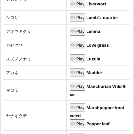
Play
Liverwort
シロザ
Play
Lamb’s‐quarter
アオウキクサ
Play
Lemna
カゼクサ
Play
Love grass
スズメノヤリ
Play
Luzula
アカネ
Play
Madder
Play
Manchurian Wild Ri
マコモ
ce
Play
Marshpepper knot
ヤナギタデ
weed
Play
Pepper leaf