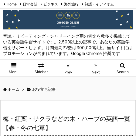
Home
日常会話
ビジネス
海外旅行
熟語・イディオム
英会話表現 (日本語→英語)
お問い合わせ
RSS
Feedly
音読・リピーティング・シャドーイング用の例文を数多く掲載して
いる英会話学習サイトです。2,500以上の記事で、あなたの英語学
習をサポートします。月間最高PV数は300,000以上。当サイトには
プロモーションが含まれています。Google Chrome 推奨です
«
»
Menu
Sidebar
Search
Prev
Next
ホーム
>
お役立ち記事
梅・紅葉・サクラなどの木・ハーブの英語一覧
【春・冬の七草】