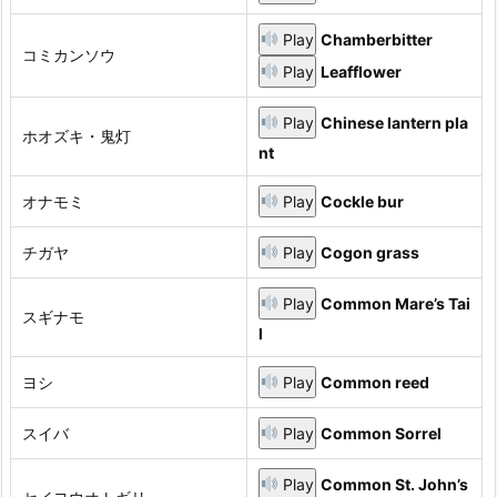
Play
Chamberbitter
コミカンソウ
Play
Leafflower
Play
Chinese lantern pla
ホオズキ・鬼灯
nt
オナモミ
Play
Cockle bur
チガヤ
Play
Cogon grass
Play
Common Mare’s Tai
スギナモ
l
ヨシ
Play
Common reed
スイバ
Play
Common Sorrel
Play
Common St. John’s