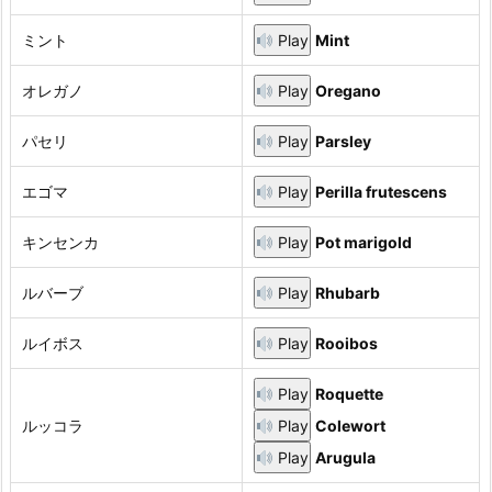
ミント
Play
Mint
オレガノ
Play
Oregano
パセリ
Play
Parsley
エゴマ
Play
Perilla frutescens
キンセンカ
Play
Pot marigold
ルバーブ
Play
Rhubarb
ルイボス
Play
Rooibos
Play
Roquette
ルッコラ
Play
Colewort
Play
Arugula