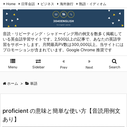
Home
日常会話
ビジネス
海外旅行
熟語・イディオム
英会話表現 (日本語→英語)
お問い合わせ
RSS
Feedly
音読・リピーティング・シャドーイング用の例文を数多く掲載して
いる英会話学習サイトです。2,500以上の記事で、あなたの英語学
習をサポートします。月間最高PV数は300,000以上。当サイトには
プロモーションが含まれています。Google Chrome 推奨です
«
»
Menu
Sidebar
Search
Prev
Next
ホーム
>
単語
proficient の意味と簡単な使い方【音読用例文
あり】