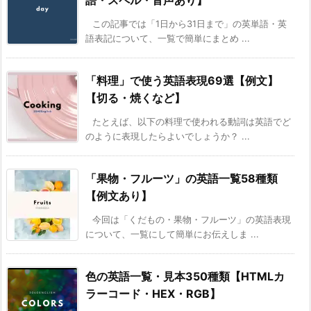
語・スペル・音声あり】
この記事では「1日から31日まで」の英単語・英
語表記について、一覧で簡単にまとめ ...
「料理」で使う英語表現69選【例文】
【切る・焼くなど】
たとえば、以下の料理で使われる動詞は英語でど
のように表現したらよいでしょうか？ ...
「果物・フルーツ」の英語一覧58種類
【例文あり】
今回は「くだもの・果物・フルーツ」の英語表現
について、一覧にして簡単にお伝えしま ...
色の英語一覧・見本350種類【HTMLカ
ラーコード・HEX・RGB】