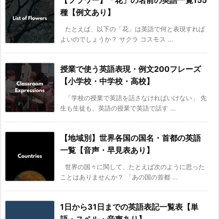
【フラワー】「花」の名前の英語一覧155
種【例文あり】
たとえば、以下の「花」は英語で何と表現すれば
よいのでしょうか？ サクラ コスモス ...
授業で使う英語表現・例文200フレーズ
【小学校・中学校・高校】
「学校の授業で英語を話さなければいけない」 先
生も生徒も、英語の授業で英語で話す ...
【地域別】世界各国の国名・首都の英語
一覧【音声・早見表あり】
世界の国々に関して、たとえば次のように思った
ことはありませんか？ 「あの国の首都 ...
1日から31日までの英語表記一覧表【単