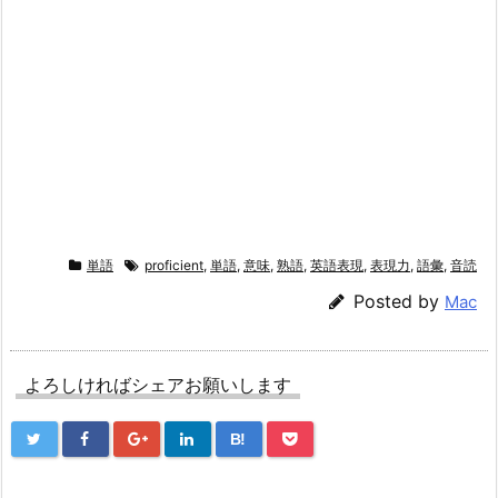
単語
proficient
,
単語
,
意味
,
熟語
,
英語表現
,
表現力
,
語彙
,
音読
Posted by
Mac
よろしければシェアお願いします
B!