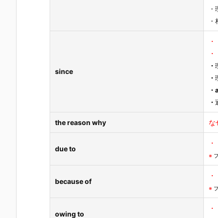
・
・
・
・
・
since
・
・a
・
the reason why
な
・
due to
※
・
because of
※
・
owing to