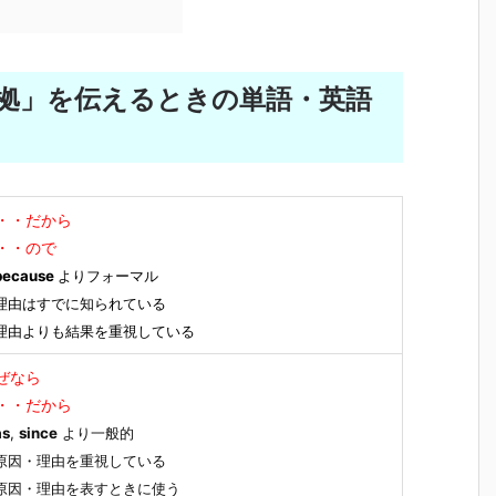
拠」を伝えるときの単語・英語
・・だから
・・ので
ecause
よりフォーマル
理由はすでに知られている
理由よりも結果を重視している
ぜなら
・・だから
as
,
since
より一般的
原因・理由を重視している
原因・理由を表すときに使う