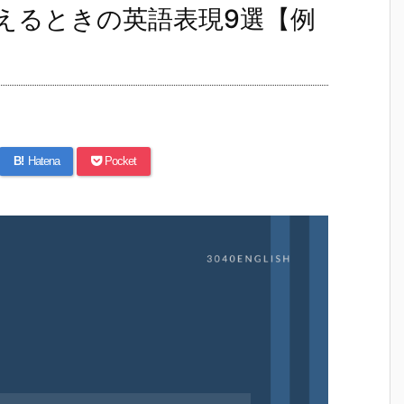
えるときの英語表現9選【例
B!
Hatena
Pocket