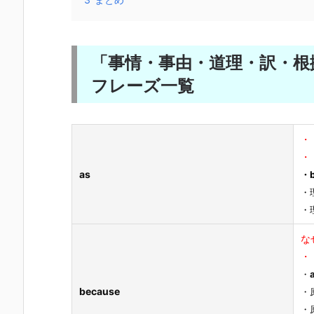
「事情・事由・道理・訳・根
フレーズ一覧
・
・
as
・b
・
・
な
・
・
because
・
・