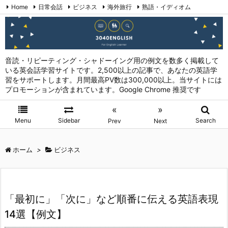
Home
日常会話
ビジネス
海外旅行
熟語・イディオム
英会話表現 (日本語→英語)
お問い合わせ
RSS
Feedly
音読・リピーティング・シャドーイング用の例文を数多く掲載して
いる英会話学習サイトです。2,500以上の記事で、あなたの英語学
習をサポートします。月間最高PV数は300,000以上。当サイトには
プロモーションが含まれています。Google Chrome 推奨です
«
»
Menu
Sidebar
Search
Prev
Next
ホーム
>
ビジネス
「最初に」「次に」など順番に伝える英語表現
14選【例文】