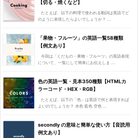
【切る・焼くなど】
たとえば、以下の料理で使われる動詞は英語でど
のように表現したらよいでしょうか？ ...
「果物・フルーツ」の英語一覧58種類
【例文あり】
今回は「くだもの・果物・フルーツ」の英語表現
について、一覧にして簡単にお伝えしま ...
色の英語一覧・見本350種類【HTMLカ
ラーコード・HEX・RGB】
たとえば、以下の「色」は英語で何と表現すれば
よいのでしょうか？ 水色 藍色 空色 ...
secondly の意味と簡単な使い方【音読用
例文あり】