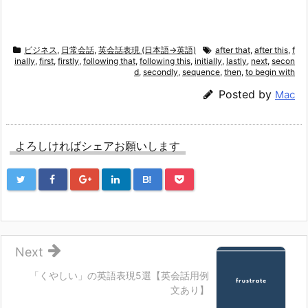
ビジネス
,
日常会話
,
英会話表現 (日本語→英語)
after that
,
after this
,
f
inally
,
first
,
firstly
,
following that
,
following this
,
initially
,
lastly
,
next
,
secon
d
,
secondly
,
sequence
,
then
,
to begin with
Posted by
Mac
よろしければシェアお願いします
B!
Next
「くやしい」の英語表現5選【英会話用例
文あり】