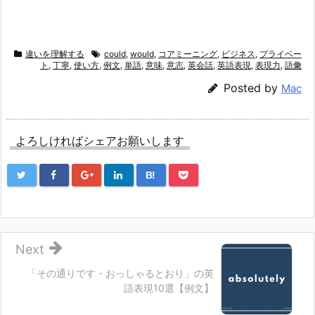
違いを理解する
could
,
would
,
コアミーニング
,
ビジネス
,
プライベー
ト
,
丁寧
,
使い方
,
例文
,
単語
,
意味
,
意志
,
英会話
,
英語表現
,
表現力
,
語彙
Posted by
Mac
よろしければシェアお願いします
B!
Next
「その通りです・おっしゃるとおり」の英
語表現10選【例文】