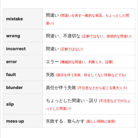
間違い
(間違いを表す一般的な単語。ちょっとした間
mistake
違い)
wrong
間違い、不適切な
(正解ではない、道徳的な間違い)
incorrect
間違い
(正解ではない)
error
エラー
(機械的な間違い、判断ミス、誤審)
fault
失敗
(責任を伴う失敗、好ましくない性格などでも)
blunder
責任が伴う失敗
(不注意などから起こる重大ミス)
ちょっとした間違い・誤り
(不注意などでのちょ
slip
っとした間違い)
mess up
失敗する、散らかす
(親しい間柄に使用)