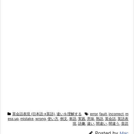
英会話表現 (日本語→英語)
,
違いを理解する
error
,
fault
,
incorrect
,
m
ess up
,
mistake
,
wrong
,
使い方
,
例文
,
単語
,
実践
,
意味
,
熟語
,
英会話
,
英語表
現
,
語彙
,
違い
,
間違い
,
間違う
,
音読
Posted by
Mac