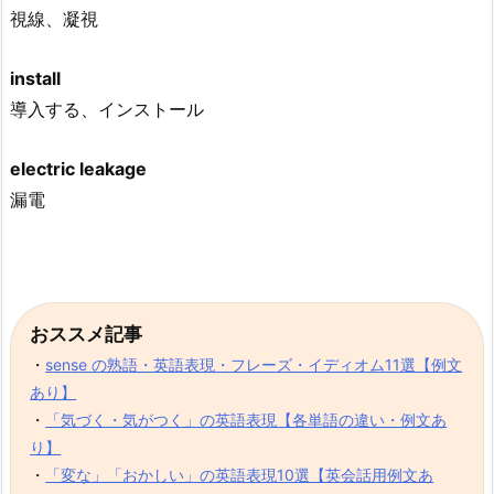
視線、凝視
install
導入する、インストール
electric leakage
漏電
おススメ記事
・
sense の熟語・英語表現・フレーズ・イディオム11選【例文
あり】
・
「気づく・気がつく」の英語表現【各単語の違い・例文あ
り】
・
「変な」「おかしい」の英語表現10選【英会話用例文あ