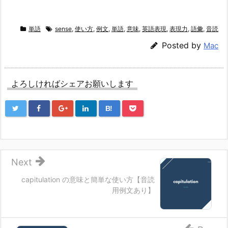
単語
sense
,
使い方
,
例文
,
単語
,
意味
,
英語表現
,
表現力
,
語彙
,
音読
Posted by
Mac
よろしければシェアお願いします
B!
Next
capitulation の意味と簡単な使い方【音読
用例文あり】