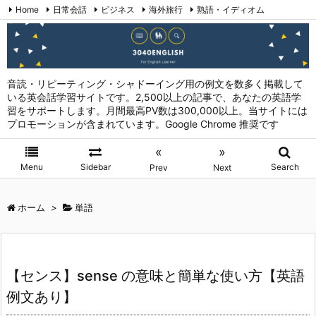
Home
日常会話
ビジネス
海外旅行
熟語・イディオム
英会話表現 (日本語→英語)
お問い合わせ
RSS
Feedly
音読・リピーティング・シャドーイング用の例文を数多く掲載して
いる英会話学習サイトです。2,500以上の記事で、あなたの英語学
習をサポートします。月間最高PV数は300,000以上。当サイトには
プロモーションが含まれています。Google Chrome 推奨です
«
»
Menu
Sidebar
Search
Prev
Next
ホーム
>
単語
【センス】sense の意味と簡単な使い方【英語
例文あり】