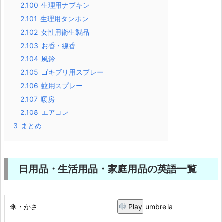
2.100
生理用ナプキン
2.101
生理用タンポン
2.102
女性用衛生製品
2.103
お香・線香
2.104
風鈴
2.105
ゴキブリ用スプレー
2.106
蚊用スプレー
2.107
暖房
2.108
エアコン
3
まとめ
日用品・生活用品・家庭用品の英語一覧
傘・かさ
Play
umbrella