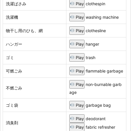
洗濯ばさみ
Play
clothespin
洗濯機
Play
washing machine
物干し用のひも、網
Play
clothesline
ハンガー
Play
hanger
ゴミ
Play
trash
可燃ごみ
Play
flammable garbage
Play
non-burnable garb
不燃ごみ
age
ゴミ袋
Play
garbage bag
Play
deodorant
消臭剤
Play
fabric refresher