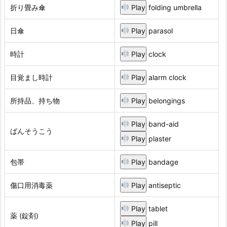
折り畳み傘
Play
folding umbrella
日傘
Play
parasol
時計
Play
clock
目覚まし時計
Play
alarm clock
所持品、持ち物
Play
belongings
Play
band-aid
ばんそうこう
Play
plaster
包帯
Play
bandage
傷口用消毒薬
Play
antiseptic
Play
tablet
薬 (錠剤)
Play
pill