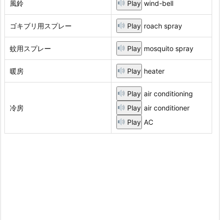
風鈴
Play
wind-bell
ゴキブリ用スプレー
Play
roach spray
蚊用スプレー
Play
mosquito spray
暖房
Play
heater
Play
air conditioning
冷房
Play
air conditioner
Play
AC