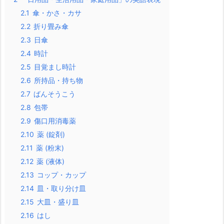
2.1
傘・かさ・カサ
2.2
折り畳み傘
2.3
日傘
2.4
時計
2.5
目覚まし時計
2.6
所持品・持ち物
2.7
ばんそうこう
2.8
包帯
2.9
傷口用消毒薬
2.10
薬 (錠剤)
2.11
薬 (粉末)
2.12
薬 (液体)
2.13
コップ・カップ
2.14
皿・取り分け皿
2.15
大皿・盛り皿
2.16
はし