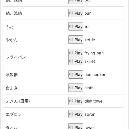
鍋、浅鍋
Play
pan
ふた
Play
lid
やかん
Play
kettle
Play
frying pan
フライパン
Play
skillet
炊飯器
Play
rice cooker
台ふき
Play
cloth
ふきん (皿用)
Play
dish towel
エプロン
Play
apron
タオル
Play
towel