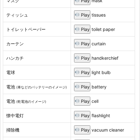
マスク
Play
mask
ティッシュ
Play
tissues
トイレットペーパー
Play
toilet paper
カーテン
Play
curtain
ハンカチ
Play
handkerchief
電球
Play
light bulb
電池
Play
battery
(車などのバッテリーのイメージ)
電池
Play
cell
(乾電池のイメージ)
懐中電灯
Play
flashlight
掃除機
Play
vacuum cleaner