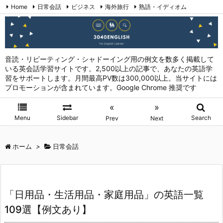
Home
日常会話
ビジネス
海外旅行
熟語・イディオム
英会話表現 (日本語→英語)
お問い合わせ
RSS
Feedly
音読・リピーティング・シャドーイング用の例文を数多く掲載して
いる英会話学習サイトです。2,500以上の記事で、あなたの英語学
習をサポートします。月間最高PV数は300,000以上。当サイトには
プロモーションが含まれています。Google Chrome 推奨です
«
»
Menu
Sidebar
Search
Prev
Next
ホーム
>
日常会話
「日用品・生活用品・家庭用品」の英語一覧
109選【例文あり】