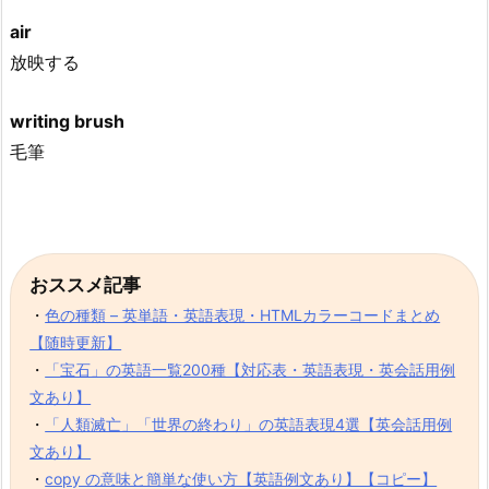
air
放映する
writing brush
毛筆
おススメ記事
・
色の種類 – 英単語・英語表現・HTMLカラーコードまとめ
【随時更新】
・
「宝石」の英語一覧200種【対応表・英語表現・英会話用例
文あり】
・
「人類滅亡」「世界の終わり」の英語表現4選【英会話用例
文あり】
・
copy の意味と簡単な使い方【英語例文あり】【コピー】