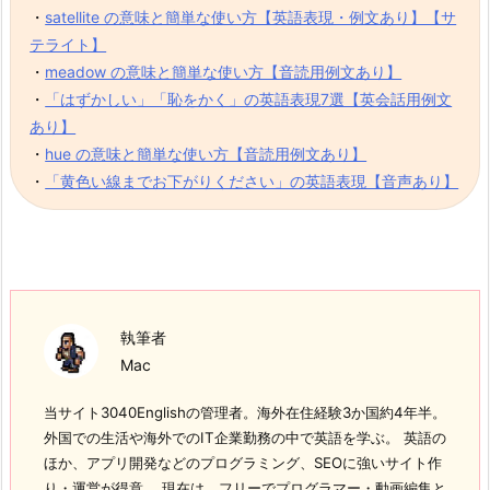
・
satellite の意味と簡単な使い方【英語表現・例文あり】【サ
テライト】
・
meadow の意味と簡単な使い方【音読用例文あり】
・
「はずかしい」「恥をかく」の英語表現7選【英会話用例文
あり】
・
hue の意味と簡単な使い方【音読用例文あり】
・
「黄色い線までお下がりください」の英語表現【音声あり】
執筆者
Mac
当サイト3040Englishの管理者。海外在住経験3か国約4年半。
外国での生活や海外でのIT企業勤務の中で英語を学ぶ。 英語の
ほか、アプリ開発などのプログラミング、SEOに強いサイト作
り・運営が得意。 現在は、フリーでプログラマー・動画編集と