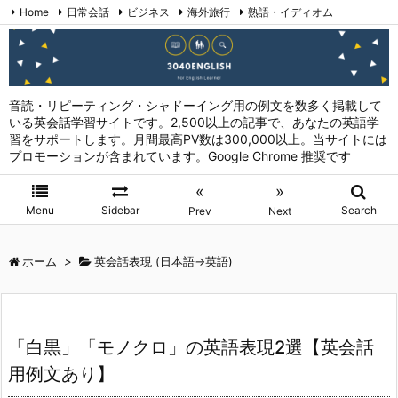
Home
日常会話
ビジネス
海外旅行
熟語・イディオム
英会話表現 (日本語→英語)
お問い合わせ
RSS
Feedly
音読・リピーティング・シャドーイング用の例文を数多く掲載して
いる英会話学習サイトです。2,500以上の記事で、あなたの英語学
習をサポートします。月間最高PV数は300,000以上。当サイトには
プロモーションが含まれています。Google Chrome 推奨です
«
»
Menu
Sidebar
Search
Prev
Next
ホーム
>
英会話表現 (日本語→英語)
「白黒」「モノクロ」の英語表現2選【英会話
用例文あり】