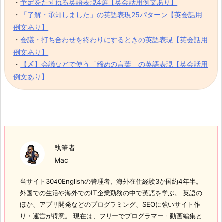
・
予定をたずねる英語表現4選【英会話用例文あり】
・
「了解・承知しました」の英語表現25パターン【英会話用
例文あり】
・
会議・打ち合わせを終わりにするときの英語表現【英会話用
例文あり】
・
【〆】会議などで使う「締めの言葉」の英語表現【英会話用
例文あり】
執筆者
Mac
当サイト3040Englishの管理者。海外在住経験3か国約4年半。
外国での生活や海外でのIT企業勤務の中で英語を学ぶ。 英語の
ほか、アプリ開発などのプログラミング、SEOに強いサイト作
り・運営が得意。 現在は、フリーでプログラマー・動画編集と