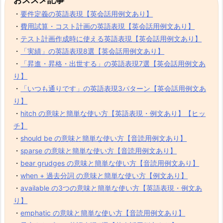
・
要件定義の英語表現【英会話用例文あり】
・
費用試算・コスト計画の英語表現【英会話用例文あり】
・
テスト計画作成時に使える英語表現【英会話用例文あり】
・
「実績」の英語表現8選【英会話用例文あり】
・
「昇進・昇格・出世する」の英語表現7選【英会話用例文あ
り】
・
「いつも通りです」の英語表現3パターン【英会話用例文あ
り】
・
hitch の意味と簡単な使い方【英語表現・例文あり】【ヒッ
チ】
・
should be の意味と簡単な使い方【音読用例文あり】
・
sparse の意味と簡単な使い方【音読用例文あり】
・
bear grudges の意味と簡単な使い方【音読用例文あり】
・
when + 過去分詞 の意味と簡単な使い方【例文あり】
・
available の3つの意味と簡単な使い方【英語表現・例文あ
り】
・
emphatic の意味と簡単な使い方【音読用例文あり】