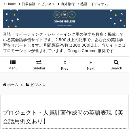
Home
日常会話
ビジネス
海外旅行
熟語・イディオム
英会話表現 (日本語→英語)
お問い合わせ
RSS
Feedly
音読・リピーティング・シャドーイング用の例文を数多く掲載して
いる英会話学習サイトです。2,500以上の記事で、あなたの英語学
習をサポートします。月間最高PV数は300,000以上。当サイトには
プロモーションが含まれています。Google Chrome 推奨です
«
»
Menu
Sidebar
Search
Prev
Next
ホーム
>
ビジネス
プロジェクト・人員計画作成時の英語表現【英
会話用例文あり】