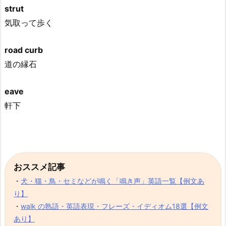
strut
気取って歩く
road curb
道の縁石
eave
軒下
おススメ記事
・
犬・猫・鳥・セミなどが鳴く「鳴き声」英語一覧【例文あ
り】
・
walk の熟語・英語表現・フレーズ・イディオム18選【例文
あり】