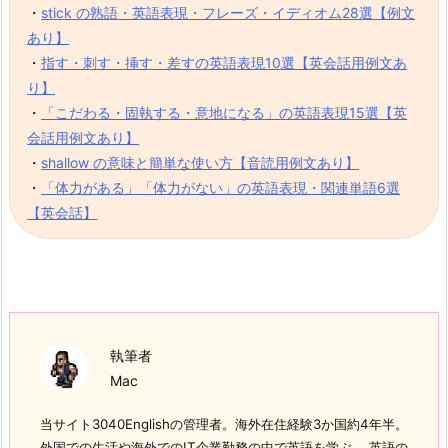
・
stick の熟語・英語表現・フレーズ・イディオム28選【例文
あり】
・
指す・刺す・挿す・差すの英語表現10選【英会話用例文あ
り】
・
「こだわる・固執する・意地になる」の英語表現15選【英
会話用例文あり】
・
shallow の意味と簡単な使い方【音読用例文あり】
・
「体力がある」「体力がない」の英語表現・関連単語6選
【英会話】
執筆者
Mac
当サイト3040Englishの管理者。海外在住経験3か国約4年半。
外国での生活や海外でのIT企業勤務の中で英語を学ぶ。 英語の