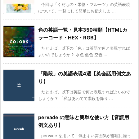
今回は「くだもの・果物・フルーツ」の英語表現
について、一覧にして簡単にお伝えしま ...
色の英語一覧・見本350種類【HTMLカ
ラーコード・HEX・RGB】
たとえば、以下の「色」は英語で何と表現すれば
よいのでしょうか？ 水色 藍色 空色 ...
「階段」の英語表現4選【英会話用例文あ
り】
たとえば、以下は英語で何と表現すればよいので
しょうか？ 「私はあわてて階段を降り ...
pervade の意味と簡単な使い方【音読用
例文あり】
pervade を用いて「気まずい雰囲気が部屋に漂っ