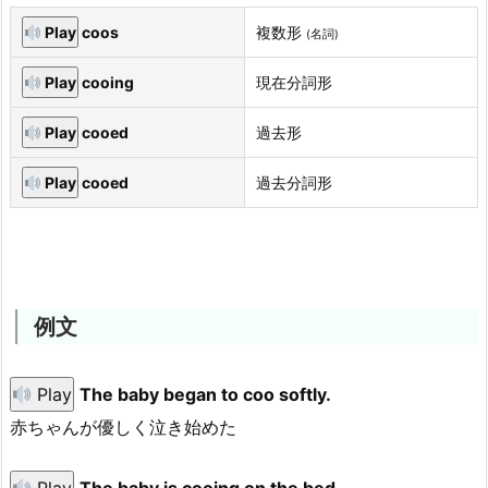
Play
coos
複数形
(名詞)
Play
cooing
現在分詞形
Play
cooed
過去形
Play
cooed
過去分詞形
例文
Play
The baby began to coo softly.
赤ちゃんが優しく泣き始めた