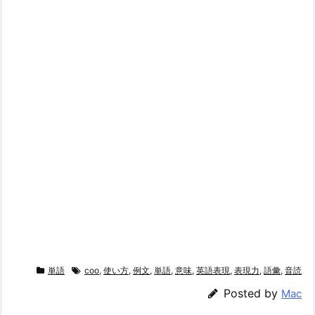
単語
coo
,
使い方
,
例文
,
単語
,
意味
,
英語表現
,
表現力
,
語彙
,
音読
Posted by
Mac