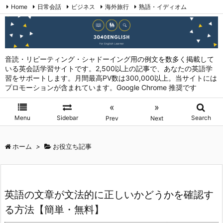
Home
日常会話
ビジネス
海外旅行
熟語・イディオム
英会話表現 (日本語→英語)
お問い合わせ
RSS
Feedly
音読・リピーティング・シャドーイング用の例文を数多く掲載して
いる英会話学習サイトです。2,500以上の記事で、あなたの英語学
習をサポートします。月間最高PV数は300,000以上。当サイトには
プロモーションが含まれています。Google Chrome 推奨です
«
»
Menu
Sidebar
Search
Prev
Next
ホーム
>
お役立ち記事
英語の文章が文法的に正しいかどうかを確認す
る方法【簡単・無料】