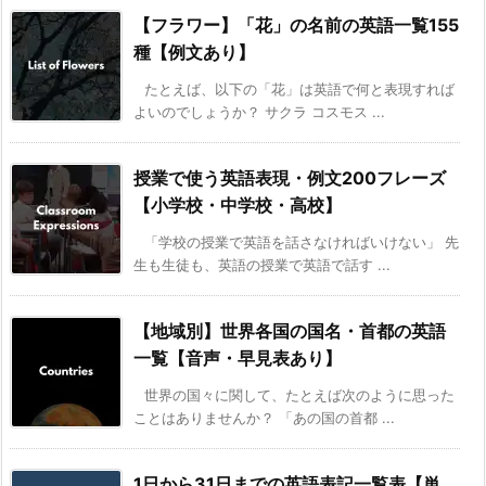
【フラワー】「花」の名前の英語一覧155
種【例文あり】
たとえば、以下の「花」は英語で何と表現すれば
よいのでしょうか？ サクラ コスモス ...
授業で使う英語表現・例文200フレーズ
【小学校・中学校・高校】
「学校の授業で英語を話さなければいけない」 先
生も生徒も、英語の授業で英語で話す ...
【地域別】世界各国の国名・首都の英語
一覧【音声・早見表あり】
世界の国々に関して、たとえば次のように思った
ことはありませんか？ 「あの国の首都 ...
1日から31日までの英語表記一覧表【単