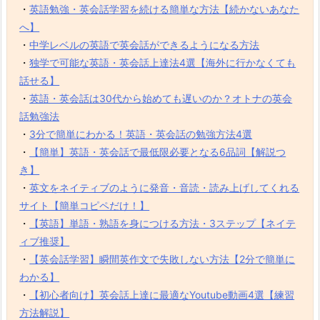
・
英語勉強・英会話学習を続ける簡単な方法【続かないあなた
へ】
・
中学レベルの英語で英会話ができるようになる方法
・
独学で可能な英語・英会話上達法4選【海外に行かなくても
話せる】
・
英語・英会話は30代から始めても遅いのか？オトナの英会
話勉強法
・
3分で簡単にわかる！英語・英会話の勉強方法4選
・
【簡単】英語・英会話で最低限必要となる6品詞【解説つ
き】
・
英文をネイティブのように発音・音読・読み上げしてくれる
サイト【簡単コピペだけ！】
・
【英語】単語・熟語を身につける方法・3ステップ【ネイテ
ィブ推奨】
・
【英会話学習】瞬間英作文で失敗しない方法【2分で簡単に
わかる】
・
【初心者向け】英会話上達に最適なYoutube動画4選【練習
方法解説】