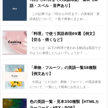
語・スペル・音声あり】
この記事では「1日から31日まで」の英単語・英
語表記について、一覧で簡単にまとめ ...
「料理」で使う英語表現69選【例文】
【切る・焼くなど】
たとえば、以下の料理で使われる動詞は英語でど
のように表現したらよいでしょうか？ ...
「果物・フルーツ」の英語一覧58種類
【例文あり】
今回は「くだもの・果物・フルーツ」の英語表現
について、一覧にして簡単にお伝えしま ...
色の英語一覧・見本350種類【HTMLカ
ラーコード・HEX・RGB】