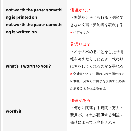
not worth the paper somethi
価値がない
ng is printed on
・無効だと考えられる・信頼で
not worth the paper somethi
きない文書・契約書を表現する
ng is written on
※
イディオム
見返りは？
・相手の求めることをしたり情
報を与えたりしたとき、代わり
what’s it worth to you?
に何をしてくれるのかを尋ねる
※
交渉事などで、尋ねられた側が特定
の利益・見返りに何かを提供する必要
があることを伝える表現
価値がある
・何かに関連する時間・努力・
worth it
費用が、それが提供する利益・
価値によって正当化される