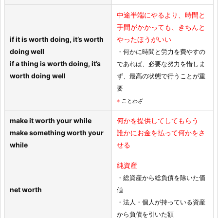
中途半端にやるより、時間と
手間がかかっても、きちんと
if it is worth doing, it’s worth
やったほうがいい
doing well
・何かに時間と労力を費やすの
if a thing is worth doing, it’s
であれば、必要な努力を惜しま
worth doing well
ず、最高の状態で行うことが重
要
※
ことわざ
make it worth your while
何かを提供してしてもらう
make something worth your
誰かにお金を払って何かをさ
while
せる
純資産
・総資産から総負債を除いた価
net worth
値
・法人・個人が持っている資産
から負債を引いた額