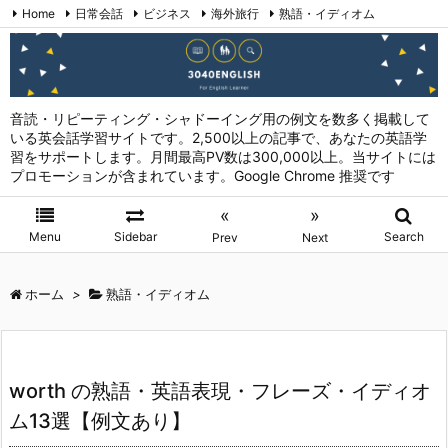
Home
日常会話
ビジネス
海外旅行
熟語・イディオム
英会話表現 (日本語→英語)
お問い合わせ
RSS
Feedly
音読・リピーティング・シャドーイング用の例文を数多く掲載して
いる英会話学習サイトです。2,500以上の記事で、あなたの英語学
習をサポートします。月間最高PV数は300,000以上。当サイトには
プロモーションが含まれています。Google Chrome 推奨です
«
»
Menu
Sidebar
Search
Prev
Next
ホーム
>
熟語・イディオム
worth の熟語・英語表現・フレーズ・イディオ
ム13選【例文あり】