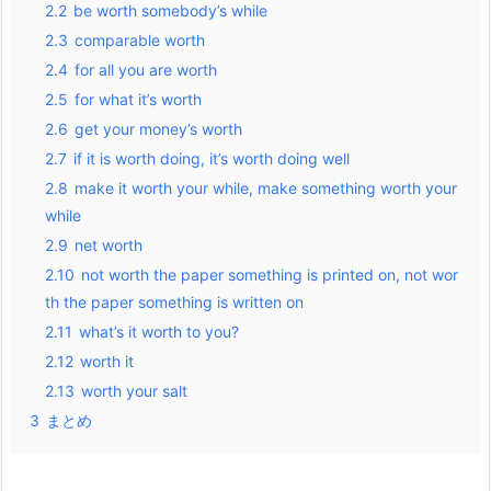
2.2
be worth somebody’s while
2.3
comparable worth
2.4
for all you are worth
2.5
for what it’s worth
2.6
get your money’s worth
2.7
if it is worth doing, it’s worth doing well
2.8
make it worth your while, make something worth your
while
2.9
net worth
2.10
not worth the paper something is printed on, not wor
th the paper something is written on
2.11
what’s it worth to you?
2.12
worth it
2.13
worth your salt
3
まとめ