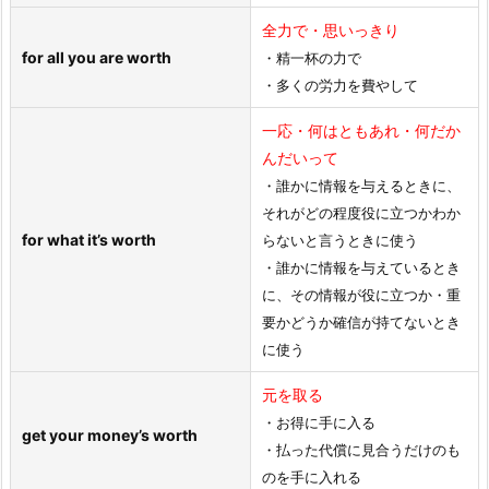
全力で・思いっきり
for all you are worth
・精一杯の力で
・多くの労力を費やして
一応・何はともあれ・何だか
んだいって
・誰かに情報を与えるときに、
それがどの程度役に立つかわか
for what it’s worth
らないと言うときに使う
・誰かに情報を与えているとき
に、その情報が役に立つか・重
要かどうか確信が持てないとき
に使う
元を取る
・お得に手に入る
get your money’s worth
・払った代償に見合うだけのも
のを手に入れる